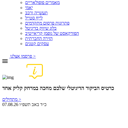
מאמרים פופולאריים
יאמי
תעשייה ורכב
לייף סטייל
פתרונות פרסום מתקדמים
בלוג שיווק בדיגיטל
הפודקאסט של גופמן קריאייטיב
הזירה החברתית
עסקים קטנים
פרסמו אצלנו >
כרטיס הביקור הדיגיטלי שלכם מחכה במרחק קליק אחד
מתחילים >
07.08.26 כ״ד באב תשפ״ו