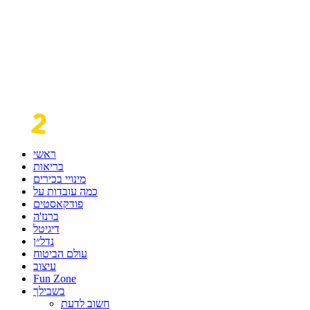
ראשי
בריאות
מינויי בכירים
כמה עובדות על
פודקאסטים
ברנז'ה
דיגיטל
נדל״ן
עולם הביטוח
עיצוב
Fun Zone
בשבילך
חשוב לדעת