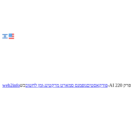
רק 220
פודקאסטים
גופמנס סמארט מרקטינג-זמן לחשוב
web2info