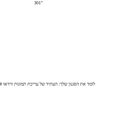
301°
כש-AI לומד את הסגנון שלך: העתיד של עריכת תמונות ווידאו
#פ