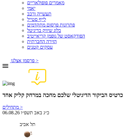
מאמרים פופולאריים
יאמי
תעשייה ורכב
לייף סטייל
פתרונות פרסום מתקדמים
בלוג שיווק בדיגיטל
הפודקאסט של גופמן קריאייטיב
הזירה החברתית
עסקים קטנים
פרסמו אצלנו >
כרטיס הביקור הדיגיטלי שלכם מחכה במרחק קליק אחד
מתחילים >
06.08.26 כ״ג באב תשפ״ו
תל אביב