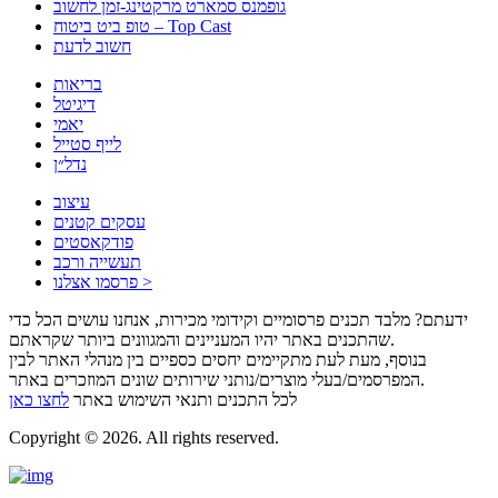
גופמנס סמארט מרקטינג-זמן לחשוב
טופ ביט ביטוח – Top Cast
חשוב לדעת
בריאות
דיגיטל
יאמי
לייף סטייל
נדל״ן
עיצוב
עסקים קטנים
פודקאסטים
תעשייה ורכב
פרסמו אצלנו >
ידעתם? מלבד תכנים פרסומיים וקידומי מכירות, אנחנו עושים הכל כדי
שהתכנים באתר יהיו המעניינים והמגוונים ביותר שקראתם.
בנוסף, מעת לעת מתקיימים יחסים כספיים בין מנהלי האתר לבין
המפרסמים/בעלי מוצרים/נותני שירותים שונים המוזכרים באתר.
לכל התכנים ותנאי השימוש באתר
לחצו כאן
Copyright © 2026. All rights reserved.