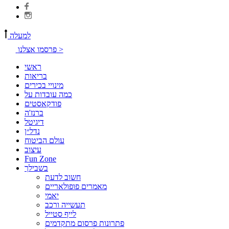
למעלה
פרסמו אצלנו >
ראשי
בריאות
מינויי בכירים
כמה עובדות על
פודקאסטים
ברנז'ה
דיגיטל
נדל״ן
עולם הביטוח
עיצוב
Fun Zone
בשבילך
חשוב לדעת
מאמרים פופולאריים
יאמי
תעשייה ורכב
לייף סטייל
פתרונות פרסום מתקדמים