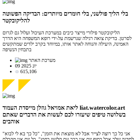
בלי הליך פולשני, בלי חומרים מיותרים: הבדיקה הפשוטה
להליקובקטר
הליקובקטר פילורי מייצר כיבים במערכת העיכול ועלול גם לגרום
לסרטן. בדיקת צואה רגילה שנרשמת על-ידי רופא המשפחה היא הדרך
האמינה, היעילה והנוחה לאתר אותו, במיוחד בקרב ילדים שמתקשים
בתבחין הנשיפה
מערכת האתר
09 יונ 2025
615,106
ליאת אמויאל גוזלן מייסדת העמוד liat.watercolor.art
בשלושה טיפים שיעזרו לכם לעשות את הדברים שאתם
אוהבים
"אני כל כך רוצה לצייר אבל לא מוצאת את הזמן", "כל כך בא לי לבוא
לסדנה שלך אבל בסוף יום אני כבר עם הלשון בחוץ". כל יום אני מקבלת