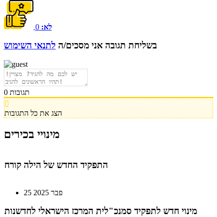
בכירה חדשה בביוטק הישראלי: שרון גור אריה תמונה ל-VP
Value Creation ב-AION Labs
לא:
0
בשליחת תגובה אני מסכים/ה
לתנאי השימוש
22 אוק 2025
מהייטק להאד-טק: זו הבכירה שתנהל את מטח
תגובות
0
04 ספט 2025
הצג את כל התגובות
התפקיד החדש של הילה קורח
מינויי בכירים
25 פבר 2025
מינוי חדש לתפקיד סמנכ"לית המרכז הישראלי לחדשנות
בחינוך
06 ינו 2025