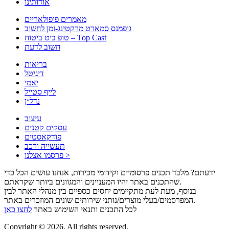
אודותינו
מאמרים פופולאריים
גופמנס סמארט מרקטינג-זמן לחשוב
טופ ביט ביטוח – Top Cast
חשוב לדעת
בריאות
דיגיטל
יאמי
לייף סטייל
נדל״ן
עיצוב
עסקים קטנים
פודקאסטים
תעשייה ורכב
פרסמו אצלנו >
ידעתם? מלבד תכנים פרסומיים וקידומי מכירות, אנחנו עושים הכל כדי
שהתכנים באתר יהיו המעניינים והמגוונים ביותר שקראתם.
בנוסף, מעת לעת מתקיימים יחסים כספיים בין מנהלי האתר לבין
המפרסמים/בעלי מוצרים/נותני שירותים שונים המוזכרים באתר.
לכל התכנים ותנאי השימוש באתר
לחצו כאן
Copyright © 2026. All rights reserved.