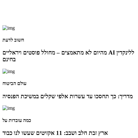
יניב קקון מונה למנהל הארצי של תוכנית הישגים בעמותת
אלומה
05 מאי 2024
חשוב לדעת
בכירה חדשה בביוטק הישראלי: שרון גור אריה תמונה ל-VP
מהיום לא מתאמצים – מחולל פוסטים ויראליים AI ללינקדין
Value Creation ב-AION Labs
בחינם
22 אוק 2025
מהייטק להאד-טק: זו הבכירה שתנהל את מטח
עולם הביטוח
מדריך: כך תחסכו עד עשרות אלפי שקלים במשיכת הפנסיה
04 ספט 2025
התפקיד החדש של הילה קורח
כמה עובדות על
25 פבר 2025
ארץ זבת חלב ושבב: 11 אקזיטים שעשו לנו כבוד