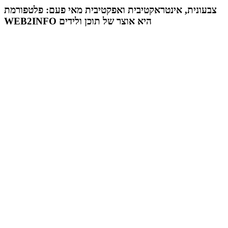
צבעונית, אינטראקטיבית ואפקטיבית מאי פעם: פלטפורמת
מועצת המנהלים של מטח, המרכז לטכנולוגיה חינוכית
WEB2INFO היא אוצר של תוכן ולידים
מתברכת בשלושה מינויים חדשים
29 מאי 2024
יניב קקון מונה למנהל הארצי של תוכנית הישגים בעמותת
אלומה
05 מאי 2024
בכירה חדשה בביוטק הישראלי: שרון גור אריה תמונה ל-VP
Value Creation ב-AION Labs