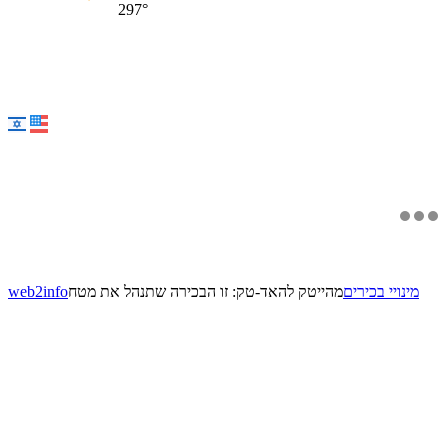
297°
מינויי בכירים
מהייטק להאד-טק: זו הבכירה שתנהל את מטח
web2info