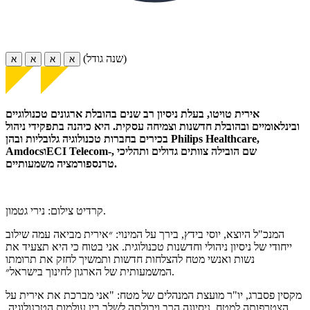
(שנה גודל)
א
א
א
א
אירית טויטו, בעלת ניסיון רב שנים בהובלת ארגונים טכנולוגיים
ובינלאומיים ובהובלת חדשנות וצמיחה עסקית. היא כיהנה בתפקידי ניהול
בכירים בחברות טכנולוגיה גלובליות ובהן Philips Healthcare,
AmdocsוECI Telecom-, שם הובילה צוותים גדולים ותהליכי
טרנספורמציה משמעותיים.
קרדיט צילום: נירי גטמון.
המנכ"ל היוצא, יוסי בידץ, בירך על המינוי: ״אירית מביאה עמה שילוב
ייחודי של ניסיון ניהולי וחדשנות טכנולוגית. אני בטוח כי היא תצעיד את
נשות ואנשי מטח להצלחות חדשות ותמשיך לחזק את תרומתו
המשמעותית של הארגון לחינוך בישראל״.
מקסין פסברג, יו"ר מועצת המנהלים של מטח: "אני מברכת את אירית על
הצטרפותה למטח. ניסיונה הרב ויכולתה לשלב בין עולמות הטכנולוגיה,