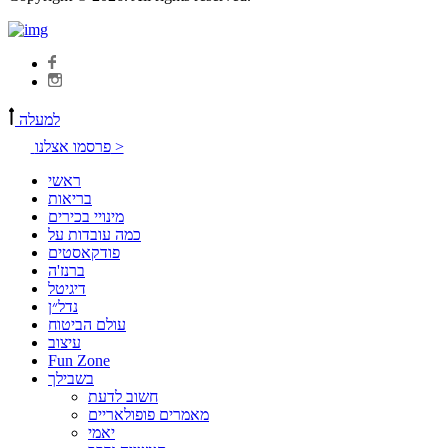
למעלה
פרסמו אצלנו >
ראשי
בריאות
מינויי בכירים
כמה עובדות על
פודקאסטים
ברנז'ה
דיגיטל
נדל״ן
עולם הביטוח
עיצוב
Fun Zone
בשבילך
חשוב לדעת
מאמרים פופולאריים
יאמי