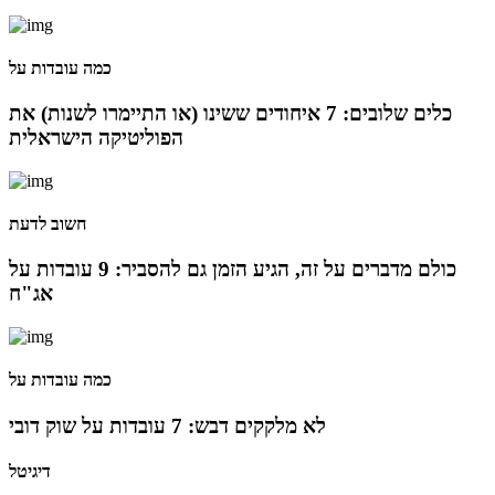
מינוי חדש לתפקיד סמנכ"לית המרכז הישראלי לחדשנות
בחינוך
כמה עובדות על
06 ינו 2025
כלים שלובים: 7 איחודים ששינו (או התיימרו לשנות) את
הפוליטיקה הישראלית
הילה פרידמן שניהלה את שירות הלקוחות בחברת Wolt,
מצטרפת ל-FINQ בתפקיד מנהלת שירות וחווית הלקוח
חשוב לדעת
12 נוב 2024
כולם מדברים על זה, הגיע הזמן גם להסביר: 9 עובדות על
טל בן-ניסן זיו מונתה למנהלת תוכנית ההאצה 8200EISP
אג"ח
בעמותת בוגרי 8200
19 אוג 2024
כמה עובדות על
תא"ל (מיל.) ד"ר הדס מינקה-ברנד נבחרה למנכ"לית
לא מלקקים דבש: 7 עובדות על שוק דובי
ג'וינט-ישראל
דיגיטל
03 יול 2024