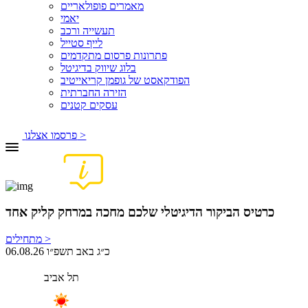
מאמרים פופולאריים
יאמי
תעשייה ורכב
לייף סטייל
פתרונות פרסום מתקדמים
בלוג שיווק בדיגיטל
הפודקאסט של גופמן קריאייטיב
הזירה החברתית
עסקים קטנים
פרסמו אצלנו >
כרטיס הביקור הדיגיטלי שלכם מחכה במרחק קליק אחד
מתחילים >
06.08.26 כ״ג באב תשפ״ו
תל אביב