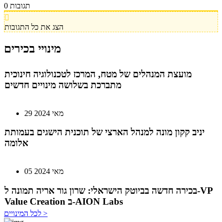
תגובות
0
יניב קקון מונה למנהל הארצי של תוכנית הישגים בעמותת
אלומה
הצג את כל התגובות
מינויי בכירים
05 מאי 2024
בכירה חדשה בביוטק הישראלי: שרון גור אריה תמונה ל-VP
Value Creation ב-AION Labs
22 אוק 2025
מהייטק להאד-טק: זו הבכירה שתנהל את מטח
04 ספט 2025
התפקיד החדש של הילה קורח
25 פבר 2025
לכל המינויים >