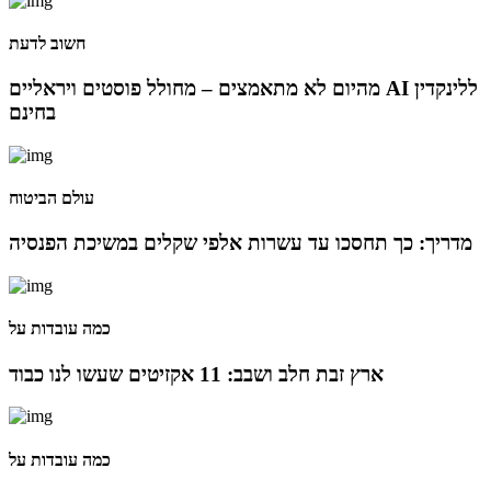
מינוי חדש לתפקיד סמנכ"לית המרכז הישראלי לחדשנות
בחינוך
חשוב לדעת
מהיום לא מתאמצים – מחולל פוסטים ויראליים AI ללינקדין
06 ינו 2025
בחינם
הילה פרידמן שניהלה את שירות הלקוחות בחברת Wolt,
מצטרפת ל-FINQ בתפקיד מנהלת שירות וחווית הלקוח
עולם הביטוח
12 נוב 2024
מדריך: כך תחסכו עד עשרות אלפי שקלים במשיכת הפנסיה
טל בן-ניסן זיו מונתה למנהלת תוכנית ההאצה 8200EISP
בעמותת בוגרי 8200
כמה עובדות על
19 אוג 2024
ארץ זבת חלב ושבב: 11 אקזיטים שעשו לנו כבוד
תא"ל (מיל.) ד"ר הדס מינקה-ברנד נבחרה למנכ"לית
ג'וינט-ישראל
כמה עובדות על
03 יול 2024