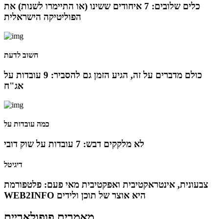
כלים שלובים: 7 איחודים ששינו (או התיימרו לשנות) את
מועצת המנהלים של מטח, המרכז לטכנולוגיה חינוכית
הפוליטיקה הישראלית
מתברכת בשלושה מינויים חדשים
29 מאי 2024
חשוב לדעת
יניב קקון מונה למנהל הארצי של תוכנית הישגים בעמותת
כולם מדברים על זה, הגיע הזמן גם להסביר: 9 עובדות על
אלומה
אג"ח
05 מאי 2024
כמה עובדות על
בכירה חדשה בביוטק הישראלי: שרון גור אריה תמונה ל-VP
Value Creation ב-AION Labs
לא מלקקים דבש: 7 עובדות על שוק דובי
דיגיטל
22 אוק 2025
מהייטק להאד-טק: זו הבכירה שתנהל את מטח
צבעונית, אינטראקטיבית ואפקטיבית מאי פעם: פלטפורמת
WEB2INFO היא אוצר של תוכן ולידים
04 ספט 2025
מאמרים פופולאריים