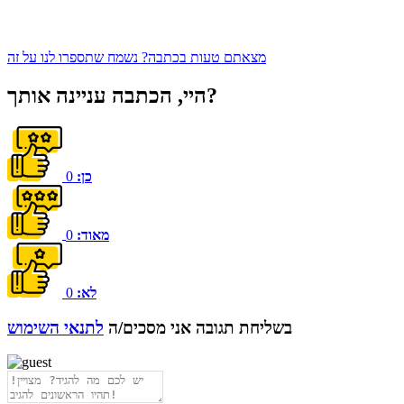
מצאתם טעות בכתבה? נשמח שתספרו לנו על זה
היי, הכתבה עניינה אותך?
כן:
0
מאוד:
0
03 יול 2024
לא:
0
מועצת המנהלים של מטח, המרכז לטכנולוגיה חינוכית
בשליחת תגובה אני מסכים/ה
לתנאי השימוש
מתברכת בשלושה מינויים חדשים
29 מאי 2024