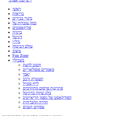
פרסמו אצלנו >
ראשי
בריאות
מינויי בכירים
כמה עובדות על
פודקאסטים
ברנז'ה
דיגיטל
נדל״ן
עולם הביטוח
עיצוב
Fun Zone
בשבילך
חשוב לדעת
מאמרים פופולאריים
יאמי
תעשייה ורכב
לייף סטייל
פתרונות פרסום מתקדמים
בלוג שיווק בדיגיטל
הפודקאסט של גופמן קריאייטיב
הזירה החברתית
עסקים קטנים