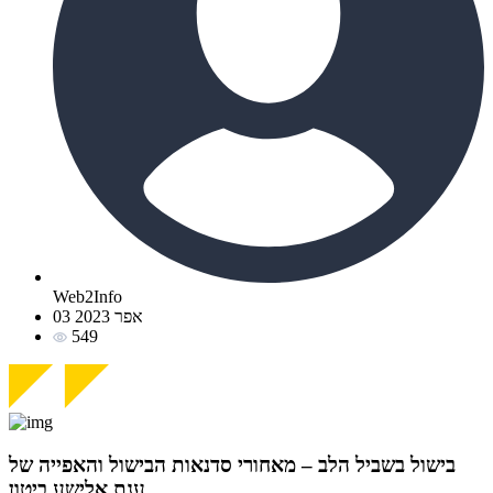
תא"ל (מיל.) ד"ר הדס מינקה-ברנד נבחרה למנכ"לית
ג'וינט-ישראל
03 יול 2024
מועצת המנהלים של מטח, המרכז לטכנולוגיה חינוכית
מתברכת בשלושה מינויים חדשים
29 מאי 2024
יניב קקון מונה למנהל הארצי של תוכנית הישגים בעמותת
Web2Info
אלומה
03 אפר 2023
549
05 מאי 2024
בכירה חדשה בביוטק הישראלי: שרון גור אריה תמונה ל-VP
Value Creation ב-AION Labs
בישול בשביל הלב – מאחורי סדנאות הבישול והאפייה של
ענת אלישע ביטון