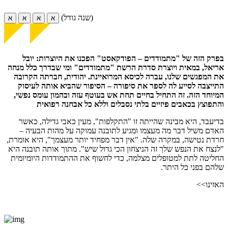
(שנה גודל)
א
א
א
א
בפרק הזה של "מתמודדים – הפודקאסט" הפכנו את היוצרות: יובל
אריאל, במאית ויוצרת סדרת הרשת "מתמודדים" ומי שבדרך כלל מנחה
את המפגשים שלנו, עברה לכיסא המרואיינת. יהודית, חברתה הקרובה
התייצבה לסייע לה לספר את סיפורה – הסיפור שהביא אותה לעיסוק
המיוחד הזה. זה התחיל בחיים תחת אש בעוטף עזה ובהמון עומס נפשי,
והתפוצץ בכאבים פיזיים בלתי נסבלים וללא כל אבחנה רפואית
בדיעבד, היא מבינה שהייתה זו "התקלפות", מעין כאבי גדילה, כאשר
האדם משיל דבר מה מעצמו ומגיע לתובנה עמוקה על מהות הבעיה –
חרדת נטישה, במקרה שלה. "אין דבר מפחיד יותר מעצמך", היא אומרת,
"לנצח את הנפש שלך זה הניצחון הכי גדול שיש". מתוך אותה תובנה היא
החליטה לתת למטופלים מצלמה, כדי לחשוף את ההתמודדות היומיומית
שלהם בפני כל היתר.
האזינו>>