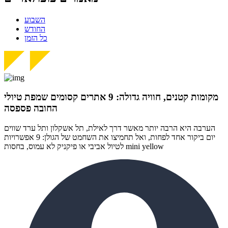
התפקיד החדש של הילה קורח
השבוע
החודש
כל הזמן
25 פבר 2025
מינוי חדש לתפקיד סמנכ"לית המרכז הישראלי לחדשנות
בחינוך
מקומות קטנים, חוויה גדולה: 9 אתרים קסומים שמפת טיולי
06 ינו 2025
החובה פספסה
הילה פרידמן שניהלה את שירות הלקוחות בחברת Wolt,
הערבה היא הרבה יותר מאשר דרך לאילת, תל אשקלון ותל ערד שווים
מצטרפת ל-FINQ בתפקיד מנהלת שירות וחווית הלקוח
יום ביקור אחד לפחות, ואל תחמיצו את השחמט של הגולן: 9 אפשרויות
לטיול אביבי או פיקניק לא עמוס, בחסות mini yellow
12 נוב 2024
טל בן-ניסן זיו מונתה למנהלת תוכנית ההאצה 8200EISP
בעמותת בוגרי 8200
19 אוג 2024