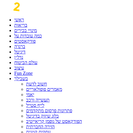
ראשי
בריאות
מינויי בכירים
כמה עובדות על
פודקאסטים
ברנז'ה
דיגיטל
נדל״ן
עולם הביטוח
עיצוב
Fun Zone
בשבילך
חשוב לדעת
מאמרים פופולאריים
יאמי
תעשייה ורכב
לייף סטייל
פתרונות פרסום מתקדמים
בלוג שיווק בדיגיטל
הפודקאסט של גופמן קריאייטיב
הזירה החברתית
עסקים קטנים