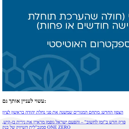
עשוי לעניין אותך גם:
הצפון החדש: מתחם המגורים שמשנה את פני נחלת יהודה בראשון לציון
פרק חדש ב"זמן לחשוב" – והפעם ישראל גופמן מראיין את נירית בן-קיש,
סמנכ"לית השיווק של בנק ONE ZERO