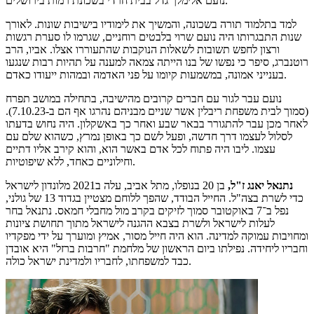
נועם אלימלך גדל בבית חרדי בשכונת רמות בירושלים.
למד בתלמוד תורה בשכונה, והמשיך את לימודיו בישיבות שונות. לאורך
שנות התבגרותו היה נועם שרוי בלבטים רוחניים, שגרמו לו סערת רגשות
ורצון לחפש תשובות לשאלות הנוקבות שהתעוררו אצלו. אביו, הרב
רוטנברג, סיפר כי נפשו של בנו הייתה צמאה למענה על תהיות רבות שנגעו
בענייני אמונה, במשמעות קיומו על פני האדמה ובמהות ייעודו כאדם.
נועם עבר לגור עם חברים קרובים מהישיבה, בתחילה במושב תפרח
(סמוך לבית משפחת ריבלין אשר שניים מבניהם נהרגו אף הם ב-7.10.23).
לאחר מכן עבר להתגורר בבאר שבע ואחר כך באשקלון. היה נחוש בדעתו
לסלול לעצמו דרך חדשה, ופעל לשם כך באופן נמרץ, כשהוא שלם עם
עצמו. ליבו היה פתוח לכל אדם באשר הוא, והוא קירב אליו דתיים
וחילוניים כאחד, ללא שיפוטיות.
נתנאל יאנג ז"ל,
בן 20 בנופלו, מתל אביב, עלה ב2021 מלונדון לישראל
כדי לשרת בצה"ל. החייל הבודד, שהפך ללוחם מצטיין בגדוד 13 של גולני,
נפל ב־7 באוקטובר סמוך לזיקים בקרב מול מחבלי חמאס. נתנאל בחר
לעלות לישראל ולשרת בצבא ההגנה לישראל מתוך תחושת ציונות
ומחויבות עמוקה למדינה. הוא היה חייל מסור, אמיץ ומוערך על ידי מפקדיו
וחבריו ליחידה. נפילתו ביום הראשון של מלחמת "חרבות ברזל" היא אובדן
כבד למשפחתו, לחבריו ולמדינת ישראל כולה.