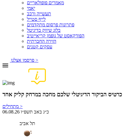
מאמרים פופולאריים
יאמי
תעשייה ורכב
לייף סטייל
פתרונות פרסום מתקדמים
בלוג שיווק בדיגיטל
הפודקאסט של גופמן קריאייטיב
הזירה החברתית
עסקים קטנים
פרסמו אצלנו >
כרטיס הביקור הדיגיטלי שלכם מחכה במרחק קליק אחד
מתחילים >
06.08.26 כ״ג באב תשפ״ו
תל אביב