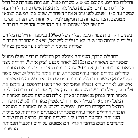
וחיילות בודדים, מתוכם כ2,000-בשרות פעיל. העמותה מעניקה לכל חייל
או חיילת בודדים, מעטפת משלימה ומותאמת אישית, תוך ליווי רציף
למשך עד כ-10 שנים, לפני גיוס ולאחר השחרור, שנים בהן המענה הצבאי
מצומצם. המרכז מהווה בית ומקום לבילוי, ארוחות משותפות, תמיכה
ותחושה של משפחתיות עבור החיילים והחיילות הבודדים.
בשנים הקרובות צפויה מגמת עלייה של כ-10% במספר החיילים המלווים
על ידי העמותה מדי שנה, לאור עלייה לישראל, יציאה מהחברה החרדית
וצמיחה בתוכניות לשילוב נוער בסיכון בצה"ל.
בתחילת הדרך, העמותה טיפלה רק בחיילים בודדים שעלו מחו"ל
ומשפחתם נשארה שם וב2015 לאחר מבצע "צוק איתן", דרורית ניצני
נשיאת העמותה כיום, אחרי 20 שנה כמעצבת אופנה, ייסדה את התוכנית
לחיילים בודדים חסרי עורף משפחתי, הווה אומר כל חייל ישראלי אשר
נקלע לנתק ממשפחתו בגלל נסיבות חיים שונות. זאת עשתה גם ממניעים
אישיים, לאחר שהיא ובעלה המוסיקאי יאיר ניצני ("תיסלם"), אימצו את
אלי סופר, חייל בודד שנפצע קשה ב"צוק איתן" ושכב לבדו בבית החולים,
מאחר והיה בנתק ממשפחתו בארץ. אליה הצטרפה בשנים האחרונות
המנכ"לית סא"ל במיל' ליאורה רובינשטיין מאחוריה 30 שנות שרות
בצה״ל בתפקידים בכירים, ושימשה בשבע שנים האחרונות כמנהלת
תוכנית החיילים חסרי עורף משפחתי ובשנתיים האחרונות כמנכ״לית
העמותה. יחד עם חברי ועד מוכשרים נוספים, קבוצת בנות שירות
ומתנדבים רבים ברחבי הארץ, הם אמונים על קיום ותפעול העמותה
החשובה.