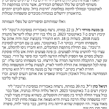
יתאגדו עמותות מובילות בתחום ליווי חיילים בודדים לקיום טקס זכרון
משותף לזכרם של כלל הנופלים הבודדים, אשר נהרגו במתקפת ה7
לאוקטובר ובמהלך לחימה במלחמת "חרבות ברזל. טקס לזכרם יתקיים
בתיאטרון ירושלים בנוכחות מכובדים ומשפחות שכולות.
ואלו שמותיהם וסיפוריהם של נופלי העמותה:
בן מנשה מזרחי ז"ל
, בן 22 במותו, נרצח באכזריות במסיבת ה"נובה" ליד
קיבוץ רעים ב-7 באוקטובר 2023. בן נולד בניו יורק ועלה לישראל מקנדה
בשנת 2018, כשהיה בן 18. הוא התגורר בקבוצת יבנה והיה אהוב על
משפחתו וחבריו. בבוקר ה-7 באוקטובר, נסע בן עם חברים למסיבת
ה"נובה". עם תחילת מתקפת המחבלים, הוא וחבריו ניסו להימלט, אך
עצרו כדי להושיט עזרה לפצועים. בן פינה פצועים תחת אש בלתי פוסקת
ובשלב מסוים אף הספיק לשלוח הודעה לחבר ובה סיפר על הירי. כעבור
זמן קצר, התקבלה ההודעה המרה על הירצחו. בני משפחתו כתבו עליו: "בן
פתח לכל המשפחה את הדלת לחזור לארץ, לעשות עלייה והמשפחה כולה
חוזרת לארץ בקרוב." סיפורו של בן מנשה מזרחי ז"ל הוא טרגדיה
הממחישה את גודל האובדן והגבורה שאפיינו את אותם רגעים קשים. זכרו
נצרב לעד בליבנו.
דניאל כהן ז"ל
, בת 20 במותה, נרצחה באכזריות במסיבת ה"נובה" ליד
קיבוץ רעים ב-7 באוקטובר 2023. דניאל נולדה וגדלה בנתניה, אבל כבר
בגיל צעיר החלה לנדוד בין מסגרות והוסטלים, כשהיא עוברת מעיר לעיר.
"היו במשפחה שלה הרבה בעיות והיא מצאה את עצמה מחוץ לבית בגיל
מאוד צעיר. היו תקופות שהיא הייתה גרה ברחוב, כבר בתור ילדה, סיפרה
נופר סבג בת זוגה.