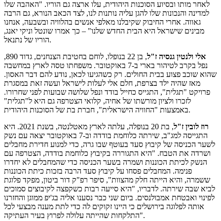
לאחר מותו ובסיוע הסוכנות היהודית, עלו ארצה גם הוריו. "האהבה שלו
למדינה והנכונות שלו להגן עליה נותנות לנו, לצד הכאב הנורא, גם הרבה
גאווה. אחרי החיבוק שקיבלנו מאלפי אנשים בהלוויה ובשבעה, אנחנו
מבינים שישראל היא הבית החדש שלנו" – כך אמרו שונטל וניקי יאנג,
הוריו של נתנאל.
אלי ולנטין גנסיה ז"ל
, בן 22 בנופלו, לוחם בחטיבת הצנחנים, גדוד 890,
נפל בקרב לטיהור בארי ב-7 באוקטובר. משפחתו טסה לארץ במחשבה
שהוא שוכב פצוע בבית החולים. רק כשהגיעו לכאן, נודע להם דבר האסון.
מאז שהיה ילד בצרפת, חלם אלי לעלות לישראל ועשה זאת במסגרת
פרויקט "תגלית", התגייס כחייל בודד ונפל שלושה שבועות לפני שחרורו.
לזכרו ולציון מורשתו של אחיה, קלואי הצטרפה גם היא ל"תגלית"
באמצעות "החוויה הישראלית", חברת בת של הסוכנות היהודית.
רוז לובין ז"ל
, בת 20 בנופלה, עלתה לארץ מאטלנטה, בשנת 2021. היא
התגייסה למג"ב, שירתה כלוחמת בודדה וב-7 באוקטובר יצאה עם נשק
לשער הכניסה של קיבוץ סעד בעוטף שבו גרה, כדי למנוע חדירת מחבלים
ושרדה את הטבח. "היא התגוררה בקיבוץ כלוחמת בודדה, הצטרפה עם
הנשק לכיתת הכוננות ושמרה בשער הכניסה כדי שהמחבלים לא יחדרו
פנימה. המחבלים פסחו על קיבוץ סעד הרבה בזכות כיתת הכוננות
ששמרה, והיא הייתה חלק מהצוות", סיפר רפ"ק דור ביטון, מפקד פלוגת
לביא שבה שירתה. לדבריו, "היא סייעה רבות כשקפצה לקיבוצים סמוכים
לפינוי ואבטחת אמבולנסים. ביום שני כבר נסענו אליה בג'יפ ממוגן והחזרנו
אותה לפלוגה בירושלים כי היינו זקוקים לה כדי לתת מענה מבצעי לכל
התלקחות שהייתה עלולה לפרוץ בעיר העתיקה".