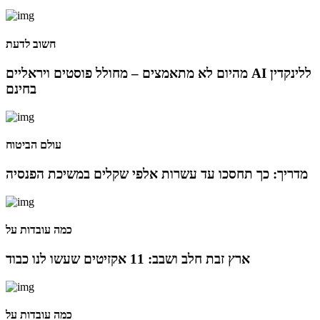
05 מאי 2024
חשוב לדעת
בכירה חדשה בביוטק הישראלי: שרון גור אריה תמונה ל-VP
Value Creation ב-AION Labs
מהיום לא מתאמצים – מחולל פוסטים ויראליים AI ללינקדין
בחינם
22 אוק 2025
מהייטק להאד-טק: זו הבכירה שתנהל את מטח
עולם הביטוח
מדריך: כך תחסכו עד עשרות אלפי שקלים במשיכת הפנסיה
04 ספט 2025
התפקיד החדש של הילה קורח
כמה עובדות על
25 פבר 2025
ארץ זבת חלב ושבב: 11 אקזיטים שעשו לנו כבוד
מינוי חדש לתפקיד סמנכ"לית המרכז הישראלי לחדשנות
בחינוך
כמה עובדות על