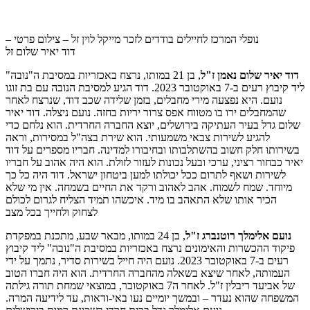
נופלי המרכז לחיילים בודדים לזכר מייקל לוין זל – צילום פרטי –
דוד יאיר שלום זל
דוד יאיר שלום נאמן ז"ל
, בן 21 במותו, נרצח באכזריות במסיבת ה"נובה"
ליד קיבוץ רעים ב-7 באוקטובר 2023. דוד הגיע למסיבת הנובה עם בת זוגו
נועם. היא נפצעה מירי מחבלים, בזמן שלידה שכב דוד, שנרצח לאחר
שהמחבלים ירו בו מטווח אפס צרור יריות בחזה. נועם ניצלה. דוד יאיר
שלום גדל בעיר העתיקה בירושלים, יוצא החברה החרדית. הוא נלחם כדי
להגיע לשירות צבאי משמעותי. הוא שירת בצה"ל במסירות, וראה
בשירותו חלק חשוב בהשתלבותו ובחיבורו למדינה. חבריו מספרים על דוד
יאיר כבחור רציני, ערכי ובעל נכונות לעזור לזולת. הוא היה אהוב על חבריו
לשירות ושאף לתרום ככל יכולתו למען ביטחון ישראל. דוד היה כל כך
מיוחד. שמח לשמוח. אהב לאהוב ורקד את החיים בשמחה. אין מי שלא
הכיר אותו שלא התאהב בו מיד. איכשהו תמיד הצליח לגרום לכולם
לצחוק ולחייך בכל מצב
נועם אלימלך רוטנברג ז"ל
, בן 24 במותו, מבאר שבע, מתכנת במפקדת
פיקוד ההכשרות והאימונים נרצח באכזריות במסיבת ה"נובה" ליד קיבוץ
רעים ב-7 באוקטובר 2023. נועם היה חייל בשירות סדיר, נתמך על ידי
העמותה, לאחר שיצא בשאלה מהחברה החרדית. הוא היה חברו הטוב
של אביעד ריבלין ז"ל. לאחר ה7 באוקטובר, במוצאי שמחת תורה גילתה
המשפחה שהוא נעדר – ובמשך יומיים נעו באי-ודאות, עד לידיעה המרה.