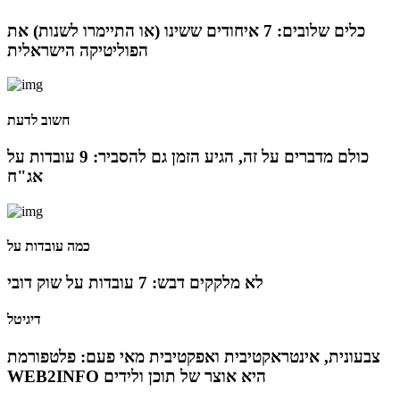
06 ינו 2025
כלים שלובים: 7 איחודים ששינו (או התיימרו לשנות) את
הפוליטיקה הישראלית
הילה פרידמן שניהלה את שירות הלקוחות בחברת Wolt,
מצטרפת ל-FINQ בתפקיד מנהלת שירות וחווית הלקוח
חשוב לדעת
12 נוב 2024
טל בן-ניסן זיו מונתה למנהלת תוכנית ההאצה 8200EISP
כולם מדברים על זה, הגיע הזמן גם להסביר: 9 עובדות על
בעמותת בוגרי 8200
אג"ח
19 אוג 2024
כמה עובדות על
תא"ל (מיל.) ד"ר הדס מינקה-ברנד נבחרה למנכ"לית
ג'וינט-ישראל
לא מלקקים דבש: 7 עובדות על שוק דובי
דיגיטל
03 יול 2024
צבעונית, אינטראקטיבית ואפקטיבית מאי פעם: פלטפורמת
מועצת המנהלים של מטח, המרכז לטכנולוגיה חינוכית
WEB2INFO היא אוצר של תוכן ולידים
מתברכת בשלושה מינויים חדשים