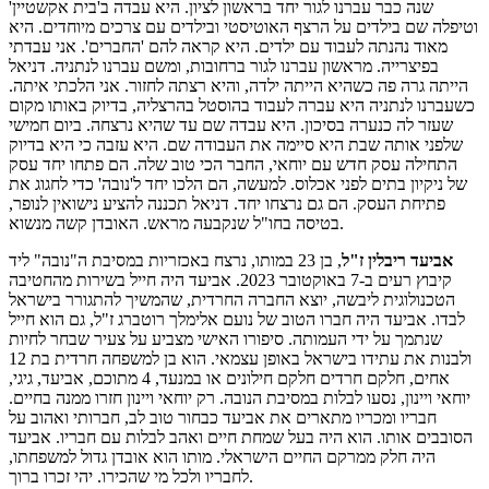
שנה כבר עברנו לגור יחד בראשון לציון. היא עבדה ב'בית אקשטיין'
וטיפלה שם בילדים על הרצף האוטיסטי ובילדים עם צרכים מיוחדים. היא
מאוד נהנתה לעבוד עם ילדים. היא קראה להם 'החברים'. אני עבדתי
בפיצרייה. מראשון עברנו לגור ברחובות, ומשם עברנו לנתניה. דניאל
הייתה גרה פה כשהיא הייתה ילדה, והיא רצתה לחזור. אני הלכתי איתה.
כשעברנו לנתניה היא עברה לעבוד בהוסטל בהרצליה, בדיוק באותו מקום
שעזר לה כנערה בסיכון. היא עבדה שם עד שהיא נרצחה. ביום חמישי
שלפני אותה שבת היא סיימה את העבודה שם. היא עזבה כי היא בדיוק
התחילה עסק חדש עם יוחאי, החבר הכי טוב שלה. הם פתחו יחד עסק
של ניקיון בתים לפני אכלוס. למעשה, הם הלכו יחד ל'נובה' כדי לחגוג את
פתיחת העסק. הם גם נרצחו יחד. דניאל תכננה להציע נישואין לנופר,
בטיסה בחו"ל שנקבעה מראש. האובדן קשה מנשוא.
אביעד ריבלין ז"ל
, בן 23 במותו, נרצח באכזריות במסיבת ה"נובה" ליד
קיבוץ רעים ב-7 באוקטובר 2023. אביעד היה חייל בשירות מהחטיבה
הטכנולוגית ליבשה, יוצא החברה החרדית, שהמשיך להתגורר בישראל
לבדו. אביעד היה חברו הטוב של נועם אלימלך רוטברג ז"ל, גם הוא חייל
שנתמך על ידי העמותה. סיפורו האישי מצביע על צעיר שבחר לחיות
ולבנות את עתידו בישראל באופן עצמאי. הוא בן למשפחה חרדית בת 12
אחים, חלקם חרדים חלקם חילונים או במנעד, 4 מתוכם, אביעד, גיגי,
יוחאי ויינון, נסעו לבלות במסיבת הנובה. רק יוחאי ויינון חזרו ממנה בחיים.
חבריו ומכריו מתארים את אביעד כבחור טוב לב, חברותי ואהוב על
הסובבים אותו. הוא היה בעל שמחת חיים ואהב לבלות עם חבריו. אביעד
היה חלק ממרקם החיים הישראלי. מותו הוא אובדן גדול למשפחתו,
לחבריו ולכל מי שהכירו. יהי זכרו ברוך.