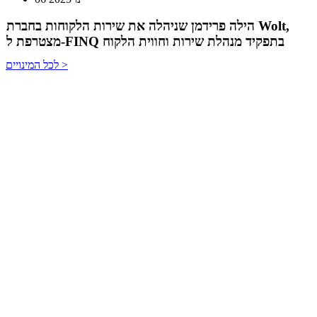
12 נוב 2024
טל בן-ניסן זיו מונתה למנהלת תוכנית ההאצה 8200EISP
בעמותת בוגרי 8200
לכל המינויים >
19 אוג 2024
תא"ל (מיל.) ד"ר הדס מינקה-ברנד נבחרה למנכ"לית
ג'וינט-ישראל
03 יול 2024
מועצת המנהלים של מטח, המרכז לטכנולוגיה חינוכית
מתברכת בשלושה מינויים חדשים
29 מאי 2024
יניב קקון מונה למנהל הארצי של תוכנית הישגים בעמותת
אלומה