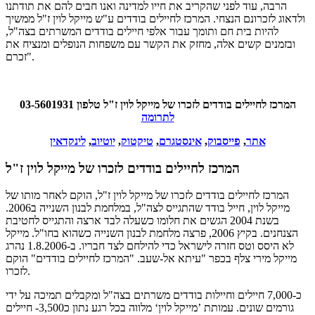
הרבה, עוד לפני שהקריב את חייו למדינה ואנו חבים להם את תודתנו
ולדאוג לזכרונם הנצחי. המרכז לחיילים בודדים ע"ש מייקל לוין ז"ל ממשיך
להיות בית חם ותומך עבור אלפי חיילים בודדים המשרתים בצה"ל,
ובזמנים קשים אלה, מחזק את הקשר עם משפחות הנופלים ומנציח את
זכרם".
המרכז לחיילים בודדים לזכרו של מייקל לוין ז"ל טלפון 03-5601931
לתרומה
אתר
,
פייסבוק
,
אינסטגרם
,
טיקטוק
,
יוטיוב
,
לינקדאין
המרכז לחיילים בודדים לזכרו של מייקל לוין ז"ל
המרכז לחיילים בודדים לזכרו של מייקל לוין ז"ל, הוקם לאחר מותו של
מייקל לוין, חייל בודד שהתגייס לצה"ל, במלחמת לבנון השנייה ב2006.
בשנת 2004 הגשים את חלומו כשעלה לבד ארצה והתגייס לחטיבת
הצנחנים. בקיץ 2006, פרצה מלחמת לבנון השנייה כשהוא בחו"ל. מייקל
לא היסס וטס חזרה לישראל כדי להילחם לצד חבריו. ב-1.8.2006 נהרג
מייקל מירי צלף בכפר "עיתא אל-שעב. "המרכז לחיילים בודדים" הוקם
לזכרו.
כ-7,000 חיילים וחיילות בודדים משרתים בצה"ל ומקבלים תמיכה על ידי
גורמים שונים. עמותת ’מייקל לוין‘ מלווה בכל רגע נתון כ3,500- חיילים