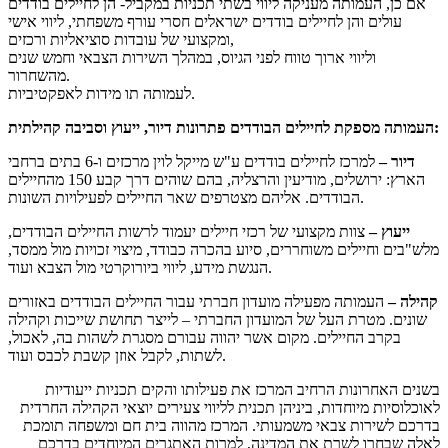
אם כן, העמותה מעניקה ליווי בשתי תכניות במקביל- הן לחיילים בודדים
עולים והן לחיילים בודדים ישראלים חסרי עורף משפחתי, ליווי אישי
ומקצועי של עובדות סוציאליות ורכזים,
וליווי ארוך טווח לפני הגיוס, במהלך השירות הצבאי וחמש שנים
מהשחרור.
לעמותה תו מידות לאפקטיביות.
העמותה מספקת לחיילים הבודדים פתרונות דיור, ייעוץ וסביבה קהילתית:
דיור –
למרכז לחיילים בודדים ע"ש מייקל לוין מרכזים ו-6 בתים ברחבי
הארץ: ירושלים, מודיעין והרצליה, בהם שוהים דרך קבע 150 מהחיילים
הבודדים. אליהם מצטרפים שאר החיילים לפעילויות השונות.
ייעוץ –
צוות מקצועי של רכזי חיילים יעמוד לרשות החיילים הבודדים,
מלש"בים וחיילים משוחררים, סיוע בהכרה כבודד, מיצוי זכויות מול ממסד,
הנגשת מידע, ליווי ביורוקרטי מול הצבא ועוד.
קהילה –
העמותה מפעילה מועדון חברתי עבור החיילים הבודדים באזורים
שונים. מטרת העל של המועדון החברתי – לייצר תחושת שייכות וקהילה
בקרב החיילים. מקום אשר יהווה עבורם מסגרת לשהות בה, לאכול,
לשתות, לקבל אוזן קשבת לכבס ועוד.
בשנים האחרונות הרחיב המרכז את פעילותו והקים תכניות ייעודיות
לאוכלוסיות מיוחדות, ביניהן תכנית לליווי צעירים יוצאי הקהילה החרדית
בדרכם לשירות צבאי משמעותי. המרכז מהווה בית חם ומשפחה תומכת
לאלה שבחרו לשרת את המדינה, למרות האתגרים המיוחדים בדרכם