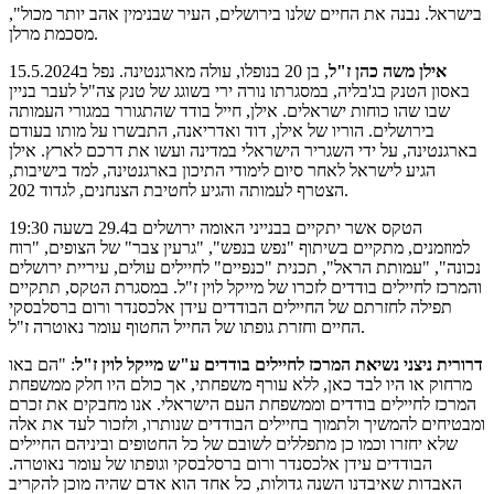
בישראל. נבנה את החיים שלנו בירושלים, העיר שבנימין אהב יותר מכול",
מסכמת מרלן.
אילן משה כהן ז"ל
, בן 20 בנופלו, עולה מארגנטינה. נפל ב15.5.2024
באסון הטנק בג'בליה, במסגרתו נורה ירי בשוגג של טנק צה"ל לעבר בניין
שבו שהו כוחות ישראלים. אילן, חייל בודד שהתגורר במגורי העמותה
בירושלים. הוריו של אילן, דוד ואדריאנה, התבשרו על מותו בעודם
בארגנטינה, על ידי השגריר הישראלי במדינה ועשו את דרכם לארץ. אילן
הגיע לישראל לאחר סיום לימודי התיכון בארגנטינה, למד בישיבות,
הצטרף לעמותה והגיע לחטיבת הצנחנים, לגדוד 202.
הטקס אשר יתקיים בבנייני האומה ירושלים ב29.4 בשעה 19:30
למוזמנים, מתקיים בשיתוף "נפש בנפש", "גרעין צבר" של הצופים, "רוח
נכונה", "עמותת הראל", תכנית "כנפיים" לחיילים עולים, עיריית ירושלים
והמרכז לחיילים בודדים לזכרו של מייקל לוין ז"ל. במסגרת הטקס, תתקיים
תפילה לחזרתם של החיילים הבודדים עידן אלכסנדר ורום ברסלבסקי
החיים וחזרת גופתו של החייל החטוף עומר נאוטרה ז"ל.
דרורית ניצני נשיאת המרכז לחיילים בודדים ע"ש מייקל לוין ז"ל
: "הם באו
מרחוק או היו לבד כאן, ללא עורף משפחתי, אך כולם היו חלק ממשפחת
המרכז לחיילים בודדים וממשפחת העם הישראלי. אנו מחבקים את זכרם
ומבטיחים להמשיך ולתמוך בחיילים הבודדים שנותרו, ולזכור לעד את אלה
שלא יחזרו וכמו כן מתפללים לשובם של כל החטופים וביניהם החיילים
הבודדים עידן אלכסנדר ורום ברסלבסקי וגופתו של עומר נאוטרה.
האבדות שאיבדנו השנה גדולות, כל אחד הוא אדם שהיה מוכן להקריב