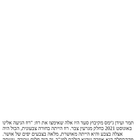
תמר ועידן ג'ימס מקיבוץ סעד היו אלה שאימצו את רוז: "רוז הגיעה אלינו
באוגוסט 2021 כחלק מגרעין צבר. רוז הייתה בחורה צבעונית, הכול היה
אצלה בצבע והיא הייתה מאושרת, מלאה בצבעים יפים של אושר.
מההתחלה היא אמרה שהיא הולכת למג"ב. זה היה חלום עבורה. עשתה