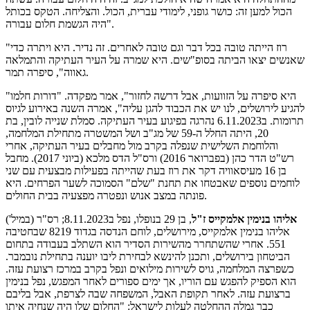
הכול למען זה: כושר גופני, לימודי עברית, הכול. והצליחה. הטקס בכותל
היה הגשמת חלום עבורה".
"רוז הייתה טובה בכל דבר וגם טובה לאחרים. זה נדיר. היא ויתרה כדי
שאנשים יצאו הביתה בסופ"שים. היא שמרה על העיר העתיקה והתמלאה
גאווה", סיפרה תמר.
"היא סיפרה על הזוועות, אבל דרשה לחזור", אמר מפקדה. "דורות חלמו
להגיע לירושלים, לנו יש את הכבוד להגן עליה", אמרה השנה באירוע לגיוס
תרומות. ב6.11.2023 נהרגה בפיגוע בעיר העתיקה. סמלת שנייה לובין, בת
20, היתה החלל ה-59 של מג"ב ושל המשטרה מתחילת המלחמה,
והלוחמת השלישית שנפלה בקרב מול מחבלים בעיר העתיקה, אחרי
רש"ט הדר כהן (בפברואר 2016) ורס"ל הדס מלכא (ביוני 2017). מחבל
בן 16 מעיסאוויה דקר את רוז בעת שהייתה בפעילות מבצעית עם שני
לוחמים נוספים שאבטחו את תחנת "שלם" הסמוכה לשער הפרחים. היא
פונתה במצב אנוש ונפטרה מפצעיה בבית החולים.
אליהו בנימין אלמקייס ז"ל
, בן 29 בנופלו, נפל ב8.11.2023; רס"ר (במיל')
אליהו בנימין אלמקייס, מירושלים, לוחם הנדסה בגדוד 8219 שבחטיבה
551. אחרי שהשתחרר מהשירות הסדיר הוא השתלב בעבודה בתחום
הביטחון בירושלים, ותכנן להינשא לבחירת ליבו יוענה בתחילת נובמבר.
כשפרצה המלחמה, גויס לשירות מילואים ונפל בקרב במרכז רצועת עזה.
הוא הספיק להפגש עם הוריו, אך ימים ספורים לאחר המפגש, נפל בנימין
ברצועת עזה. לאחר תקופת האבל, המשפחה שבה לצרפת, אבל בליבם
כבר גמלה ההחלטה לעלות לישראל: "החלום שלו היה שנחיה איתו